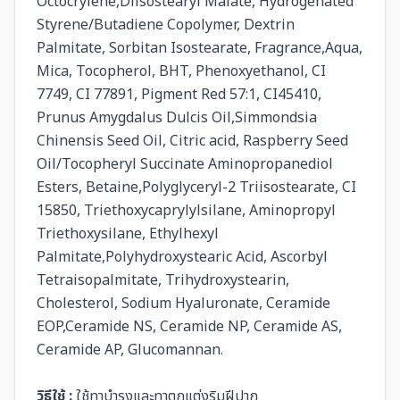
Octocrylene,Diisostearyl Malate, Hydrogenated
Styrene/Butadiene Copolymer, Dextrin
Palmitate, Sorbitan Isostearate, Fragrance,Aqua,
Mica, Tocopherol, BHT, Phenoxyethanol, CI
7749, CI 77891, Pigment Red 57:1, CI45410,
Prunus Amygdalus Dulcis Oil,Simmondsia
Chinensis Seed Oil, Citric acid, Raspberry Seed
Oil/Tocopheryl Succinate Aminopropanediol
Esters, Betaine,Polyglyceryl-2 Triisostearate, CI
15850, Triethoxycaprylylsilane, Aminopropyl
Triethoxysilane, Ethylhexyl
Palmitate,Polyhydroxystearic Acid, Ascorbyl
Tetraisopalmitate, Trihydroxystearin,
Cholesterol, Sodium Hyaluronate, Ceramide
EOP,Ceramide NS, Ceramide NP, Ceramide AS,
Ceramide AP, Glucomannan.
วิธีใช้ :
ใช้ทาบำรุงและทาตกแต่งริมฝีปาก