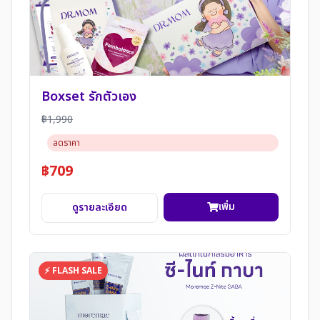
Boxset รักตัวเอง
฿1,990
ลดราคา
฿709
เพิ่ม
ดูรายละเอียด
⚡ FLASH SALE