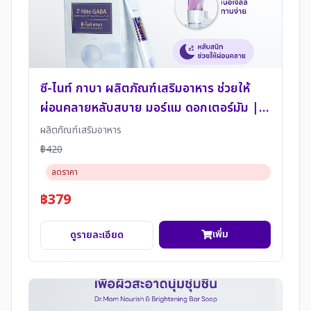
ซี-ไนท์ กาบา ผลิตภัณฑ์เสริมอาหาร ช่วยให้
ผ่อนคลายหลับสบาย มอร์แม ดอกเตอร์มัม |
Moremae Z-Nite GABA
ผลิตภัณฑ์เสริมอาหาร
฿420
ลดราคา
฿379
เพิ่ม
ดูรายละเอียด