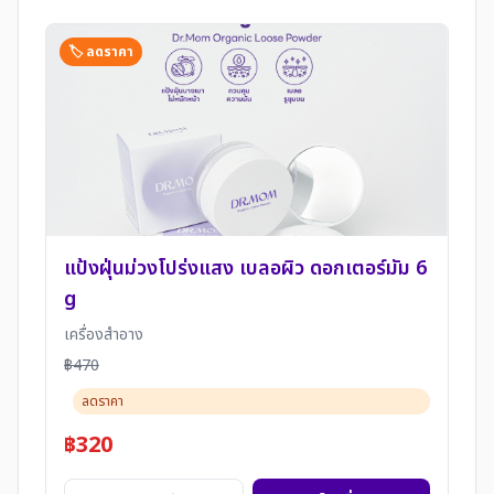
🏷️ ลดราคา
แป้งฝุ่นม่วงโปร่งแสง เบลอผิว ดอกเตอร์มัม 6
g
เครื่องสำอาง
฿470
ลดราคา
฿320