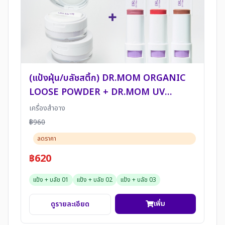
(แป้งฝุ่น/บลัชสติ้ก) DR.MOM ORGANIC
LOOSE POWDER + DR.MOM UV
FILTER SHINE STICK 9g
เครื่องสำอาง
฿960
ลดราคา
฿620
แป้ง + บลัช 01
แป้ง + บลัช 02
แป้ง + บลัช 03
เพิ่ม
ดูรายละเอียด