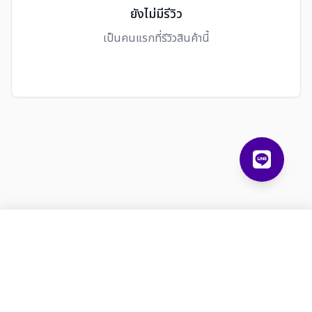
ยังไม่มีรีวิว
เป็นคนแรกที่รีวิวสินค้านี้
ลิปเซรั่ม บำรุง สีติดทน ดอกเตอร์มัม | Dr.Mom Ultimate Lip Serum 10 g
เพิ่มในตะกร้า
฿250
ลิขสิทธิ์ © 2025 บริษัท ดอกเตอร์มัม
เกี่ยวกับ
นโยบายความเป็นส่วน
จำกัด
เรา
ตัว