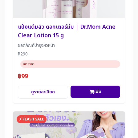
แป้งแต้มสิว ดอกเตอร์มัม | Dr.Mom Acne
Clear Lotion 15 g
ผลิตภัณฑ์บำรุงผิวหน้า
฿290
ลดราคา
฿99
เพิ่ม
ดูรายละเอียด
⚡ FLASH SALE