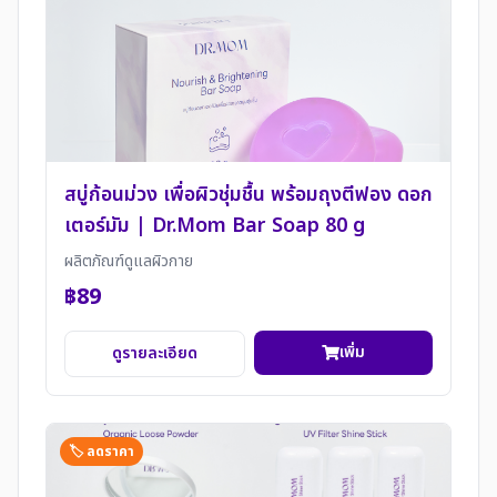
สบู่ก้อนม่วง เพื่อผิวชุ่มชื้น พร้อมถุงตีฟอง ดอก
เตอร์มัม | Dr.Mom Bar Soap 80 g
ผลิตภัณฑ์ดูแลผิวกาย
฿89
เพิ่ม
ดูรายละเอียด
🏷️ ลดราคา